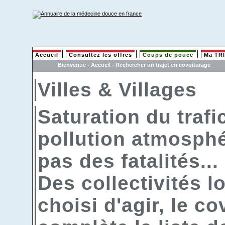
Accueil
Consultez les offres
Coups de pouce
Ma TR
Bienvenue - Accueil - Rechercher un trajet en covoiturage
Villes & Villages
Saturation du trafi
pollution atmosphé
pas des fatalités...
Des collectivités l
choisi d'agir, le c